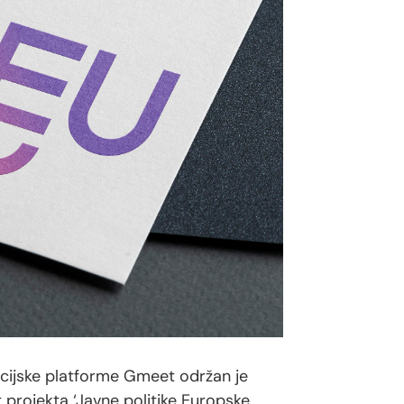
acijske platforme Gmeet održan je
 projekta ‘Javne politike Europske