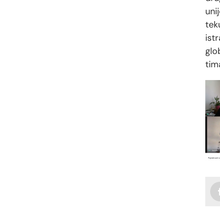
uni
tek
ist
glo
tim