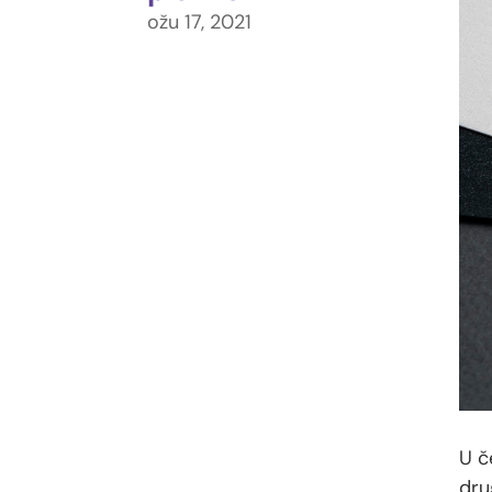
ožu 17, 2021
U č
dru