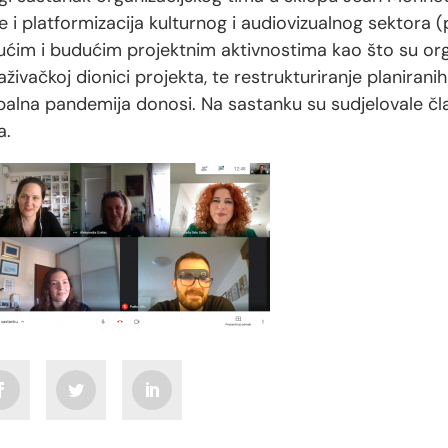
je i platformizacija kulturnog i audiovizualnog sektora 
ućim i budućim projektnim aktivnostima kao što su orga
raživačkoj dionici projekta, te restrukturiranje planirani
balna pandemija donosi. Na sastanku su sudjelovale čla
a.