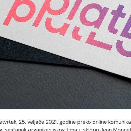
etvrtak, 25. veljače 2021. godine preko online komunik
gi sastanak organizacijskog tima u sklopu Jean Monnet