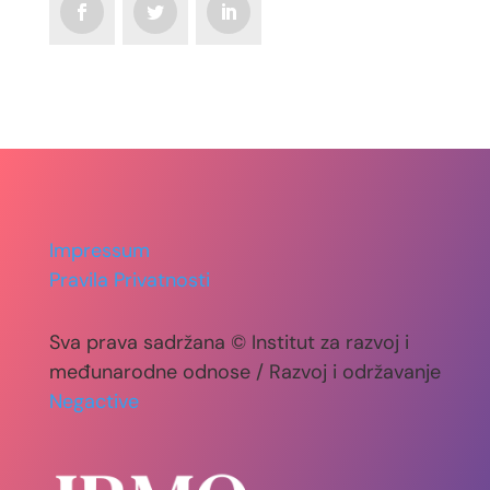
Impressum
Pravila Privatnosti
Sva prava sadržana © Institut za razvoj i
međunarodne odnose / Razvoj i održavanje
Negactive