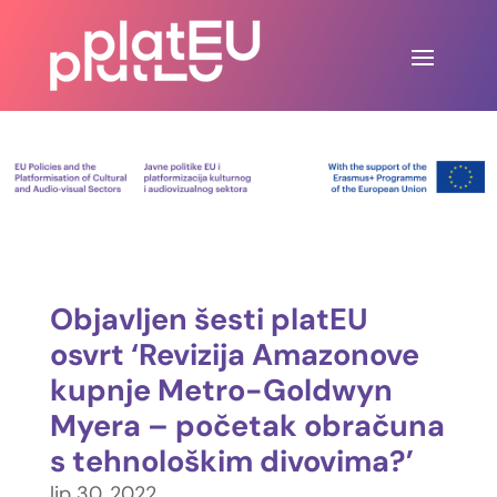
Objavljen šesti platEU
osvrt ‘Revizija Amazonove
kupnje Metro-Goldwyn
Myera – početak obračuna
s tehnološkim divovima?’
lip 30, 2022