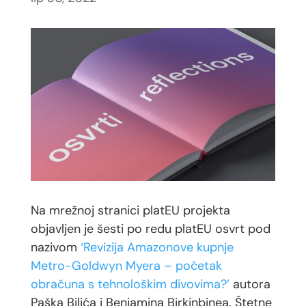
Na mrežnoj stranici platEU projekta
objavljen je šesti po redu platEU osvrt pod
nazivom
‘Revizija Amazonove kupnje
Metro-Goldwyn Myera – početak
obračuna s tehnološkim divovima?’
autora
Paška Bilića i Benjamina Birkinbinea. Štetne